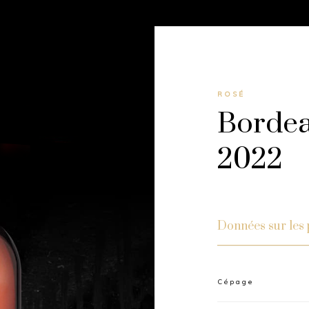
ROSÉ
Bordea
2022
Données sur les 
Cépage