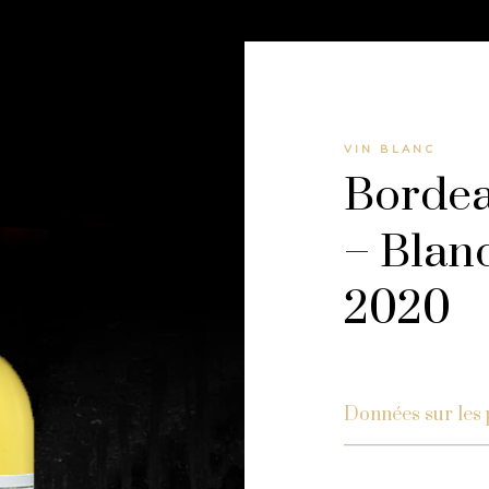
VIN BLANC
Bordea
– Blan
2020
Données sur les 